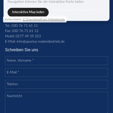
Kontakt
Navigation können Sie die interaktive Karte laden.
Aporius BDV Malereibetrieb GmbH Innungsfachbetrieb seit 1964
Interaktive Map laden
Kommandantenstraße 88, 12205 Berlin
Kartendaten:
© OpenStreetMap-Mitwirkende
12163 Berlin
Tel.: 030 76 71 61 11
Fax: 030 76 71 61 12
Mobil: 0177 49 59 253
E-Mail:
info@aporius-malereibetrieb.de
Schreiben Sie uns