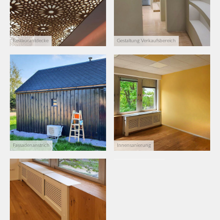
Restaurantdecke
Gestaltung Verkaufsbereich
Fassadenanstrich
Innensanierung
Wohnungssanierung